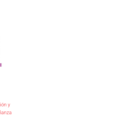
ión y
eñanza