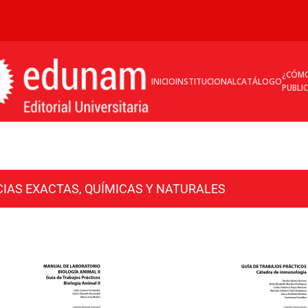
¿CÓM
INICIO
INSTITUCIONAL
CATÁLOGO
PUBLI
CIAS EXACTAS, QUÍMICAS Y NATURALES