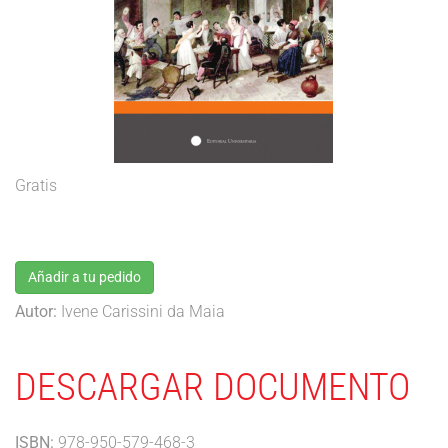
Gratis
Añadir a tu pedido
Autor:
Ivene Carissini da Maia
DESCARGAR DOCUMENTO
ISBN:
978-950-579-468-3