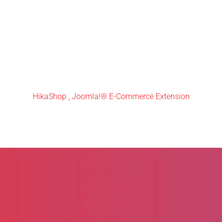
HikaShop , Joomla!® E-Commerce Extension