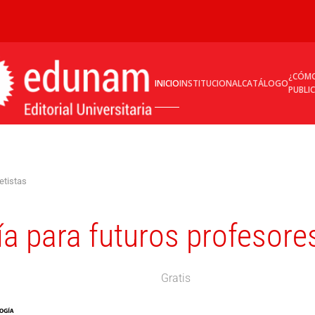
¿CÓM
INICIO
INSTITUCIONAL
CATÁLOGO
PUBLI
etistas
gía para futuros profesore
Gratis