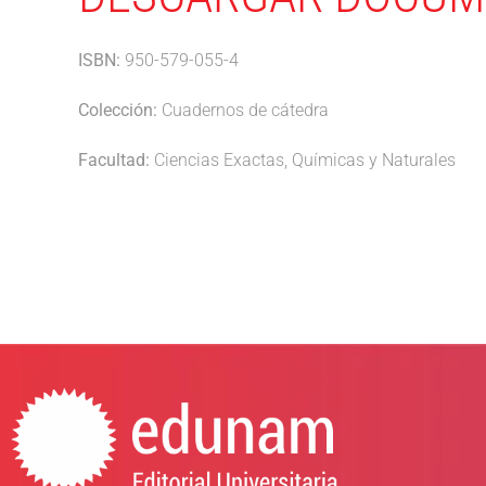
ISBN:
950-579-055-4
Colección:
Cuadernos de cátedra
Facultad:
Ciencias Exactas, Químicas y Naturales