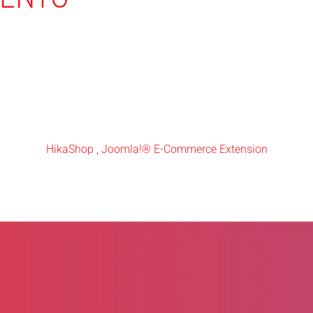
HikaShop , Joomla!® E-Commerce Extension