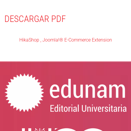
DESCARGAR PDF
HikaShop , Joomla!® E-Commerce Extension