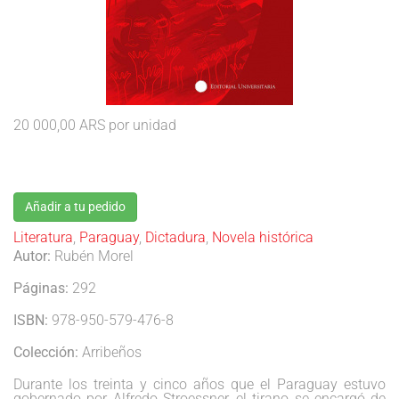
20 000,00 ARS
por unidad
Añadir a tu pedido
Literatura
,
Paraguay
,
Dictadura
,
Novela histórica
Autor:
Rubén Morel
Páginas:
292
ISBN:
978-950-579-476-8
Colección:
Arribeños
Durante los treinta y cinco años que el Paraguay estuvo
gobernado por Alfredo Stroessner, el tirano se encargó de