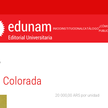
¿CÓM
INICIO
INSTITUCIONAL
CATÁLOGO
PUBLI
a
a Colorada
20 000,00 ARS
por unidad