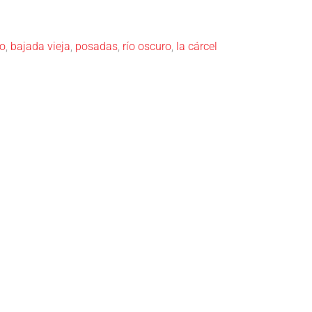
po
,
bajada vieja
,
posadas
,
río oscuro
,
la cárcel