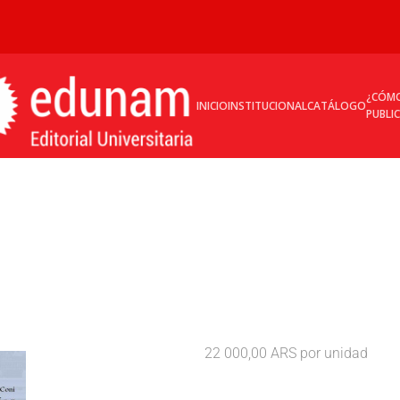
¿CÓM
INICIO
INSTITUCIONAL
CATÁLOGO
PUBLI
22 000,00 ARS
por unidad