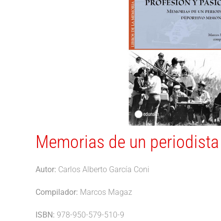
Memorias de un periodista
Autor:
Carlos Alberto García Coni
Compilador:
Marcos Magaz
ISBN:
978-950-579-510-9