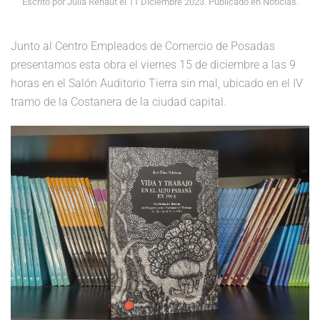
Escrito por Julia Renaut el
11 Diciembre 2023
. Publicado en
Noticias
.
Junto al Centro Empleados de Comercio de Posadas
presentamos esta obra el viernes 15 de diciembre a las 9
horas en el Salón Auditorio Tierra sin mal, ubicado en el IV
tramo de la Costanera de la ciudad capital.