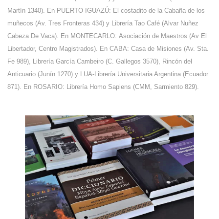
Martín 1340). En PUERTO IGUAZÚ:
El costadito de la Cabaña de los
muñecos (Av. Tres Fronteras 434) y L
ibrería Tao Café (Alvar Nuñez
Cabeza De Vaca). En MONTECARLO:
Asociación de Maestros (Av El
Libertador, Centro Magistrados). En CABA:
Casa de Misiones (Av. Sta.
Fe 989),
Librería García Cambeiro (C. Gallegos 3570),
Rincón del
Anticuario (
Junín 1270) y
LUA-Librería Universitaria Argentina
(Ecuador
871). En ROSARIO:
Librería Homo Sapiens (CMM, Sarmiento 829).