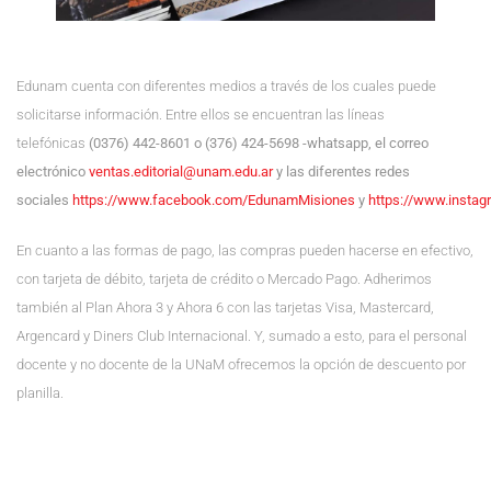
Edunam cuenta con diferentes medios a través de los cuales puede
solicitarse información. Entre ellos se encuentran las líneas
telefónicas
(0376) 442-8601 o (376) 424-5698 -whatsapp, el correo
electrónico
ventas.editorial@unam.edu.ar
y las diferentes redes
sociales
https://www.facebook.com/EdunamMisiones
y
https://www.insta
En cuanto a las formas de pago, las compras pueden hacerse en efectivo,
con tarjeta de débito, tarjeta de crédito o Mercado Pago. Adherimos
también al Plan Ahora 3 y Ahora 6 con las tarjetas Visa, Mastercard,
Argencard y Diners Club Internacional. Y, sumado a esto, para el personal
docente y no docente de la UNaM ofrecemos la opción de descuento por
planilla.