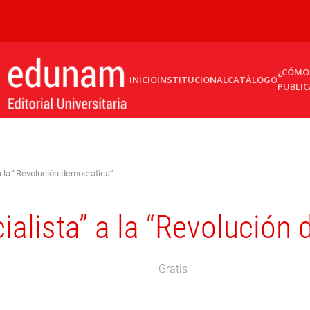
¿CÓMO
INICIO
INSTITUCIONAL
CATÁLOGO
PUBLIC
a la “Revolución democrática”
ialista” a la “Revolución
Gratis