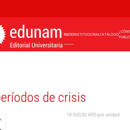
¿CÓM
INICIO
INSTITUCIONAL
CATÁLOGO
PUBLI
eríodos de crisis
18 000,00 ARS
por unidad