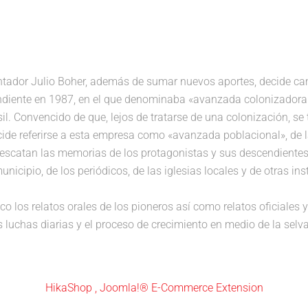
ontador Julio Boher, además de sumar nuevos aportes, decide cambi
ndiente en 1987, en el que denominaba «avanzada colonizadora
rasil. Convencido de que, lejos de tratarse de una colonización, 
cide referirse a esta empresa como «avanzada poblacional», de l
e rescatan las memorias de los protagonistas y sus descendientes
municipio, de los periódicos, de las iglesias locales y de otras 
fico los relatos orales de los pioneros así como relatos oficial
s luchas diarias y el proceso de crecimiento en medio de la se
HikaShop , Joomla!® E-Commerce Extension