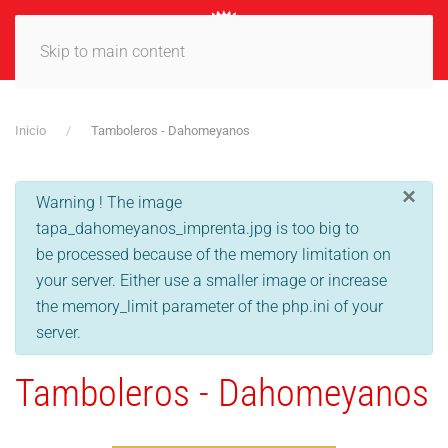
MENÚ
Skip to main content
Inicio
Tamboleros - Dahomeyanos
×
info
Warning ! The image
tapa_dahomeyanos_imprenta.jpg is too big to
be processed because of the memory limitation on
your server. Either use a smaller image or increase
the memory_limit parameter of the php.ini of your
server.
Tamboleros - Dahomeyanos