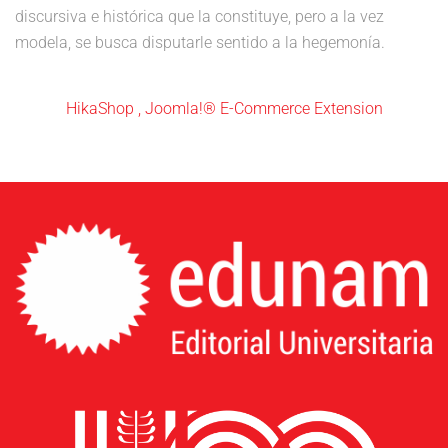
discursiva e histórica que la constituye, pero a la vez
modela, se busca disputarle sentido a la hegemonía.
HikaShop , Joomla!® E-Commerce Extension