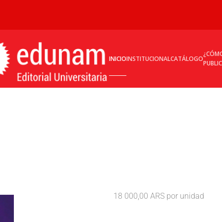
¿CÓM
INICIO
INSTITUCIONAL
CATÁLOGO
PUBLI
18 000,00 ARS
por unidad