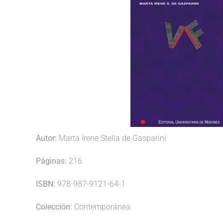
Autor:
Marta Irene Stella de Gasparini
Páginas:
216
ISBN:
978-987-9121-64-1
Colección:
Contemporánea