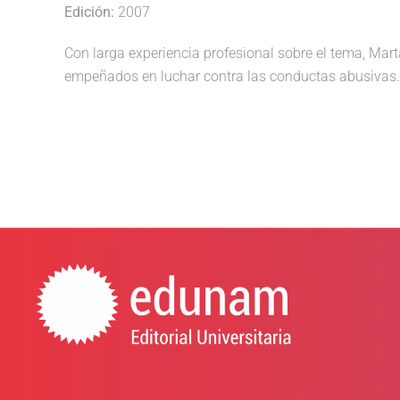
Edición:
2007
Con larga experiencia profesional sobre el tema, Marta
empeñados en luchar contra las conductas abusivas.