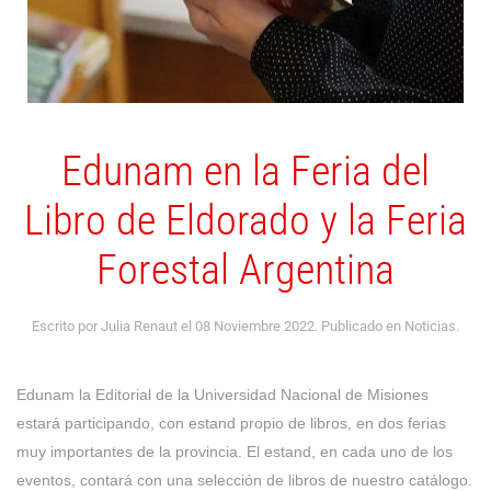
Edunam en la Feria del
Libro de Eldorado y la Feria
Forestal Argentina
Escrito por Julia Renaut el
08 Noviembre 2022
. Publicado en
Noticias
.
Edunam la Editorial de la Universidad Nacional de Misiones
estará participando, con estand propio de libros, en dos ferias
muy importantes de la provincia. El estand, en cada uno de los
eventos, contará con una selección de libros de nuestro catálogo.