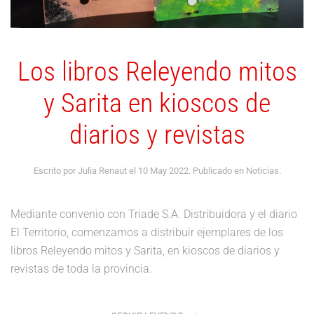
Los libros Releyendo mitos
y Sarita en kioscos de
diarios y revistas
Escrito por Julia Renaut el
10 May 2022
. Publicado en
Noticias
.
Mediante convenio con Triade S.A. Distribuidora y el diario
El Territorio, comenzamos a distribuir ejemplares de los
libros Releyendo mitos y Sarita, en kioscos de diarios y
revistas de toda la provincia.