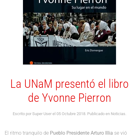
La UNaM presentó el libro
de Yvonne Pierron
Escrito por Super User el
05 Octubre 2018
. Publicado en
Noticias
.
El ritmo tranquilo de
Pueblo Presidente Arturo Illia
se vió