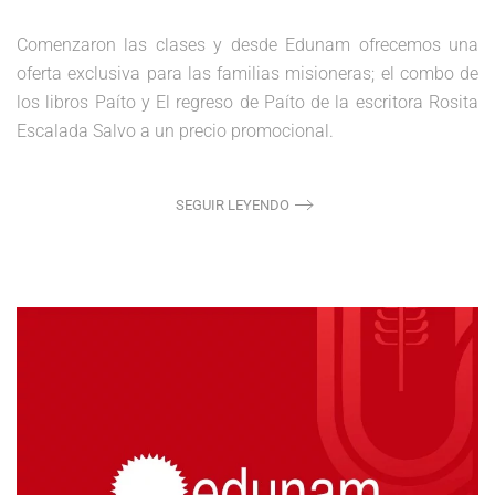
Comenzaron las clases y desde Edunam ofrecemos una
oferta exclusiva para las familias misioneras; el combo de
los libros Paíto y El regreso de Paíto de la escritora Rosita
Escalada Salvo a un precio promocional.
SEGUIR LEYENDO