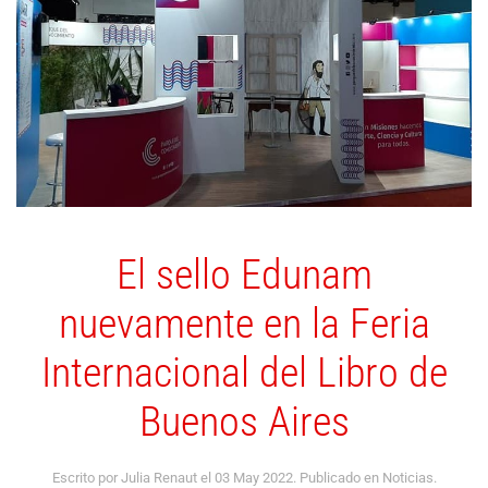
El sello Edunam
nuevamente en la Feria
Internacional del Libro de
Buenos Aires
Escrito por Julia Renaut el
03 May 2022
. Publicado en
Noticias
.