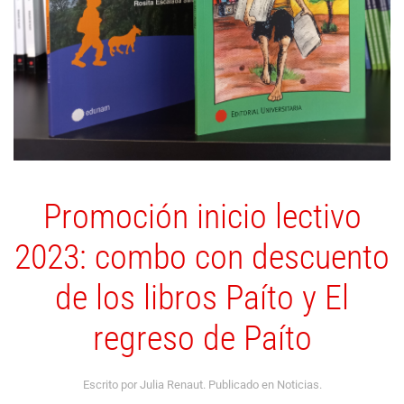
Promoción inicio lectivo
2023: combo con descuento
de los libros Paíto y El
regreso de Paíto
Escrito por Julia Renaut. Publicado en
Noticias
.