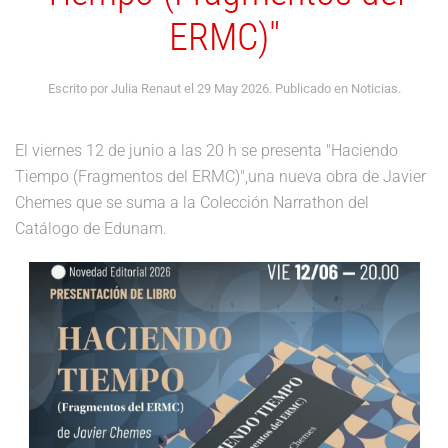
ERMC)"
Escrito por Julia Renaut el
29 May 2026
. Publicado en
Noticias
.
El viernes 12 de junio a las 20 h se presenta "Haciendo
Tiempo (Fragmentos del ERMC)",una nueva obra de Javier
Chemes que se suma a la Colección Narrathon del
Catálogo de Edunam.