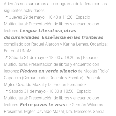
Además nos sumamos al cronograma de la feria con las
siguientes actividades:
📍 Jueves 29 de mayo - 10:40 a 11:20 | Espacio
Multicultural: Presentación de libros y encuentro con
lectores: 𝙇𝙚𝙣𝙜𝙪𝙖, 𝙇𝙞𝙩𝙚𝙧𝙖𝙩𝙪𝙧𝙖, 𝙤𝙩𝙧𝙖𝙨
𝙙𝙞𝙨𝙘𝙪𝙧𝙨𝙞𝙫𝙞𝙙𝙖𝙙𝙚𝙨. 𝙀𝙣𝙨𝙚ñ𝙖𝙣𝙯𝙖 𝙚𝙣 𝙡𝙖𝙨 𝙛𝙧𝙤𝙣𝙩𝙚𝙧𝙖𝙨
compilado por Raquel Alarcón y Karina Lemes. Organiza:
Editorial UNaM
📍 Sábado 31 de mayo - 18: 00 a 18:20 hs | Espacio
Multicultural: Presentación de libros y encuentro con
lectores: 𝙋𝙞𝙚𝙙𝙧𝙖𝙨 𝙚𝙣 𝙫𝙚𝙧𝙙𝙚 𝙨𝙞𝙡𝙚𝙣𝙘𝙞𝙤 de Nicolás “Rolo”
Capaccio (Comunicador, Docente y Escritor). Presenta:
Mgter. Osvaldo Mazal y Dr. Froilán Fernández.
📍 Sábado 31 de mayo - 18:30 a 18:50 | Espacio
Multicultural: Presentación de libros y encuentro con
lectores: 𝙀𝙣𝙩𝙧𝙚 𝙥𝙖𝙫𝙤𝙨 𝙩𝙚 𝙫𝙚𝙖𝙨 de Germán Wilcoms.
Presentan: Mgter. Osvaldo Mazal, Dra. Mercedes García