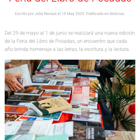
Escrito por Julia Renaut el
15 May 2025
. Publicado en
Noticias
.
Del 29 de mayo al 1 de junio se realizará una nueva edición
de la Feria del Libro de Posadas, un encuentro que cada
año brinda homenaje a las letras, la escritura y la lectura.